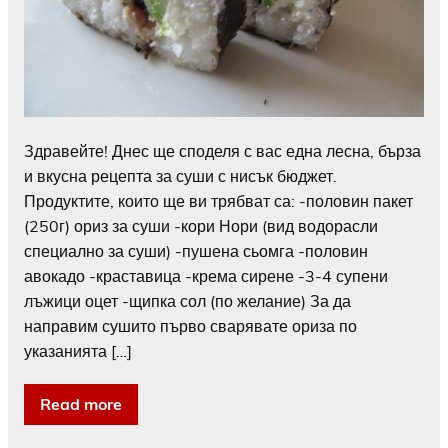
Здравейте! Днес ще споделя с вас една лесна, бърза
и вкусна рецепта за суши с нисък бюджет.
Продуктите, които ще ви трябват са: -половин пакет
(250г) ориз за суши -кори Нори (вид водорасли
специално за суши) -пушена сьомга -половин
авокадо -краставица -крема сирене -3-4 супени
лъжици оцет -щипка сол (по желание) За да
направим сушито първо сварявате ориза по
указанията […]
Read more