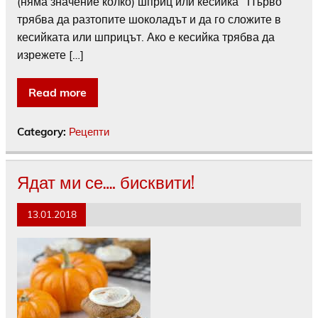
(няма значение колко) шприц или кесийка Първо
трябва да разтопите шоколадът и да го сложите в
кесийката или шприцът. Ако е кесийка трябва да
изрежете […]
Read more
Category:
Рецепти
Ядат ми се…. бисквити!
13.01.2018