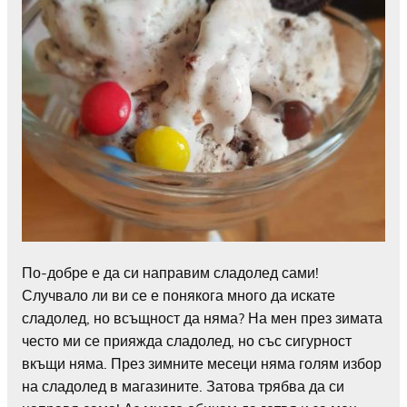
По-добре е да си направим сладолед сами!
Случвало ли ви се е понякога много да искате
сладолед, но всъщност да няма? На мен през зимата
често ми се прияжда сладолед, но със сигурност
вкъщи няма. През зимните месеци няма голям избор
на сладолед в магазините. Затова трябва да си