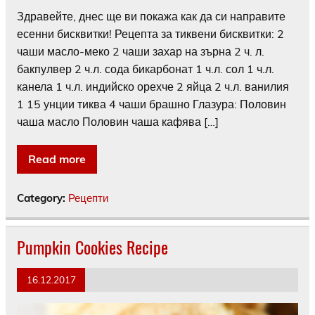
Здравейте, днес ще ви покажа как да си направите
есенни бисквитки! Рецепта за тиквени бисквитки: 2
чаши масло-меко 2 чаши захар на зърна 2 ч. л.
бакпулвер 2 ч.л. сода бикарбонат 1 ч.л. сол 1 ч.л.
канела 1 ч.л. индийско орехче 2 яйца 2 ч.л. ванилия
1 15 унции тиква 4 чаши брашно Глазура: Половин
чаша масло Половин чаша кафява […]
Read more
Category:
Рецепти
Pumpkin Cookies Recipe
16.12.2017