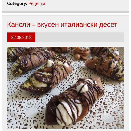
Category:
Рецепти
Каноли – вкусен италиански десет
22.08.2018