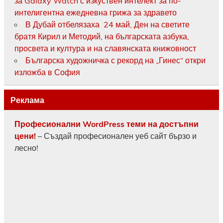
за Galaxy Watch с изкуствен интелект за по-
интелигентна ежедневна грижа за здравето
В Дубай отбелязаха 24 май, Ден на светите
братя Кирил и Методий, на българската азбука,
просвета и култура и на славянската книжовност
Българска художничка с рекорд на „Гинес“ откри
изложба в София
Реклама
Професионални WordPress теми на достъпни
цени!
– Създай професионален уеб сайт бързо и
лесно!