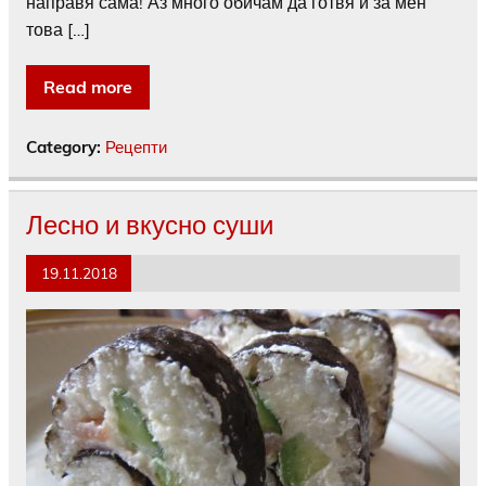
направя сама! Аз много обичам да готвя и за мен
това […]
Read more
Category:
Рецепти
Лесно и вкусно суши
19.11.2018