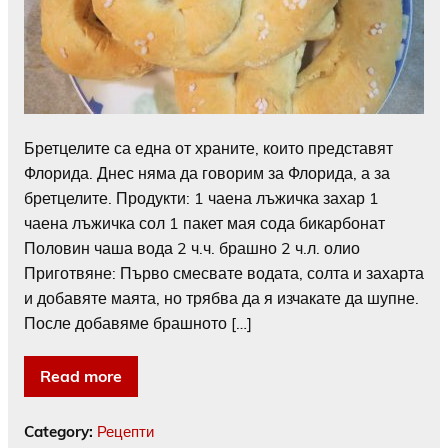
Бретцелите са една от храните, които представят
Флорида. Днес няма да говорим за Флорида, а за
бретцелите. Продукти: 1 чаена лъжичка захар 1
чаена лъжичка сол 1 пакет мая сода бикарбонат
Половин чаша вода 2 ч.ч. брашно 2 ч.л. олио
Приготвяне: Първо смесвате водата, солта и захарта
и добавяте маята, но трябва да я изчакате да шупне.
После добавяме брашното […]
Read more
Category:
Рецепти