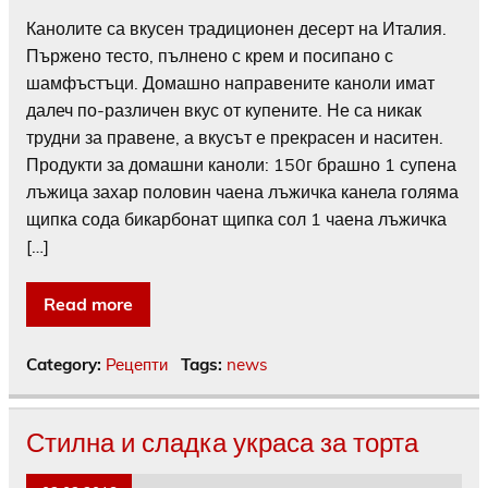
Канолите са вкусен традиционен десерт на Италия.
Пържено тесто, пълнено с крем и посипано с
шамфъстъци. Домашно направените каноли имат
далеч по-различен вкус от купените. Не са никак
трудни за правене, а вкусът е прекрасен и наситен.
Продукти за домашни каноли: 150г брашно 1 супена
лъжица захар половин чаена лъжичка канела голяма
щипка сода бикарбонат щипка сол 1 чаена лъжичка
[…]
Read more
Category:
Рецепти
Tags:
news
Стилна и сладка украса за торта