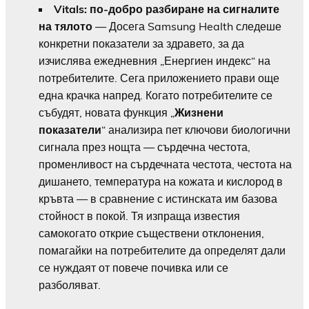
Vitals: по-добро разбиране на сигналите
на тялото
— Досега Samsung Health следеше
конкретни показатели за здравето, за да
изчислява ежедневния „Енергиен индекс“ на
потребителите. Сега приложението прави още
една крачка напред. Когато потребителите се
събудят, новата функция „
Жизнени
показатели
“ анализира пет ключови биологични
сигнала през нощта — сърдечна честота,
променливост на сърдечната честота, честота на
дишането, температура на кожата и кислород в
кръвта — в сравнение с истинската им базова
стойност в покой. Тя изпраща известия
самокогато открие съществени отклонения,
помагайки на потребителите да определят дали
се нуждаят от повече почивка или се
разболяват.