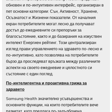
обновен и по-интуитивен интерфейс, организиран в
пет основни категории: Сън, Активност, Хранене,
Осъзнатост и Жизнени показатели. От началния
екран потребителите могат лесно да получават
достъп до ежедневните си препоръки за
благосъстояние, както и до базирания на изкуствен
интелект Енергиен рейтинг. Този централизиран
изглед прави управлението на здравето по-лесно и
по-интуитивно, като позволява на потребителите
бързо да проследяват връзката между различните
аспекти на своето ежедневие и цялостното си
състояние с един поглед.
По-интелигентна и проактивна грижа за
здравето
Samsung Health значително усъвършенства и
основните функции, на които потребителите вече
разчитат, като предлага по-задълбочена