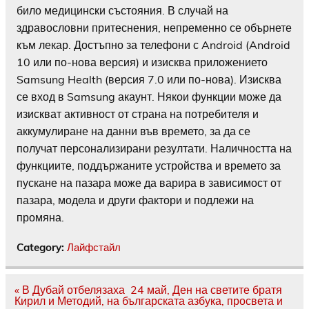
било медицински състояния. В случай на
здравословни притеснения, непременно се обърнете
към лекар. Достъпно за телефони с Android (Android
10 или по-нова версия) и изисква приложението
Samsung Health (версия 7.0 или по-нова). Изисква
се вход в Samsung акаунт. Някои функции може да
изискват активност от страна на потребителя и
аккумулиране на данни във времето, за да се
получат персонализирани резултати. Наличността на
функциите, поддържаните устройства и времето за
пускане на пазара може да варира в зависимост от
пазара, модела и други фактори и подлежи на
промяна.
Category:
Лайфстайл
Навигация
« В Дубай отбелязаха 24 май, Ден на светите братя
Кирил и Методий, на българската азбука, просвета и