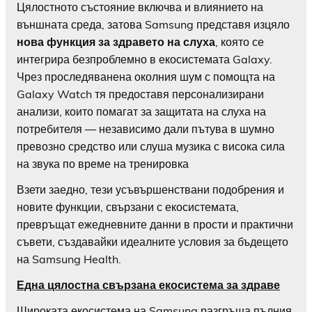
Цялостното състояние включва и влиянието на
външната среда, затова Samsung представя изцяло
нова функция за здравето на слуха
, която се
интегрира безпроблемно в екосистемата Galaxy.
Чрез проследяванена околния шум с помощта на
Galaxy Watch тя предоставя персонализирани
анализи, които помагат за защитата на слуха на
потребителя — независимо дали пътува в шумно
превозно средство или слуша музика с висока сила
на звука по време на тренировка
Взети заедно, тези усъвършенствани подобрения и
новите функции, свързани с екосистемата,
превръщат ежедневните данни в прости и практични
съвети, създавайки идеалните условия за бъдещето
на Samsung Health.
Една цялостна свързана екосистема за здраве
Широката екосистема на Samsung разгръща пълния