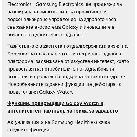
Electronics. „Samsung Electronics ще продължи да
разширява възможностите за проактивно и
персонализирано управление на здравето чрез
свързаната екосистема Galaxy и иновациите в
областта на дигиталното здраве.“
Тази стъпка е важен етап от дългосрочната визия на
Samsung за създаването на интегрирана здравна
платформа, задвижвана от изкуствен интелект, която
предоставя на потребителите по-задълбочени
познания и проактивна подкрепа за тяхното здраве.
Новообявените здравни функции ще дебютират с
предстоящия Galaxy Watch.
Функции, превръщащи Galaxy Watch в
интелигентен партньор за грижа за здравето
Актуализацията на Samsung Health включва
следните функции: