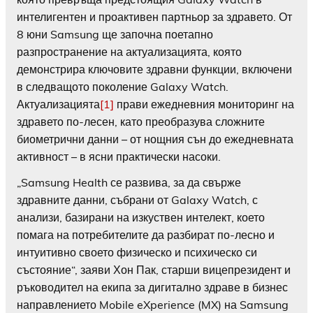
интелигентен и проактивен партньор за здравето. От
8 юни Samsung ще започна поетапно
разпространение на актуализацията, която
демонстрира ключовите здравни функции, включени
в следващото поколение Galaxy Watch.
Актуализацията
[1]
прави ежедневния мониторинг на
здравето по-лесен, като преобразува сложните
биометрични данни – от нощния сън до ежедневната
активност – в ясни практически насоки.
„Samsung Health се развива, за да свърже
здравните данни, събрани от Galaxy Watch, с
анализи, базирани на изкуствен интелект, което
помага на потребителите да разбират по-лесно и
интуитивно своето физическо и психическо си
състояние“, заяви Хон Пак, старши вицепрезидент и
ръководител на екипа за дигитално здраве в бизнес
направлението Mobile eXperience (MX) на Samsung