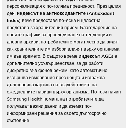
персонализация с по-голяма прецизност. През целия
ден,
индексът на антиоксидантите (Antioxidant
Index)
вече предоставя по-ясна и цялостна
представа за хранителния прием. Благодарение на
новите графики за проследяване на тенденции и
дневни архиви, потребителите могат лесно да видят
как хранителните им избори влияят върху организма
им във времето. В същото време
индексът AGEs
е
допълнително усъвършенстван, за да работи
дискретно във фонов режим, като автоматично
извършва измервания през нощта и изгражда
дългосрочна картина на въздействието на
ежедневните навици върху организма. По този начин
Samsung Health помага на потребителите да
получават важни данни и да вземат по-
информирани решения за своето дългосрочно
състояние.