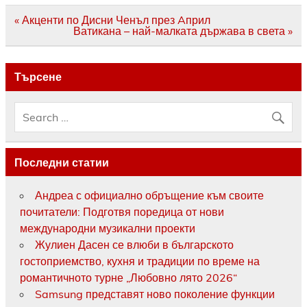
Навигация
« Акценти по Дисни Ченъл през Aприл
Ватикана – най-малката държава в света »
Търсене
Последни статии
Андреа с официално обръщение към своите
почитатели: Подготвя поредица от нови
международни музикални проекти
Жулиен Дасен се влюби в българското
гостоприемство, кухня и традиции по време на
романтичното турне „Любовно лято 2026“
Samsung представят ново поколение функции