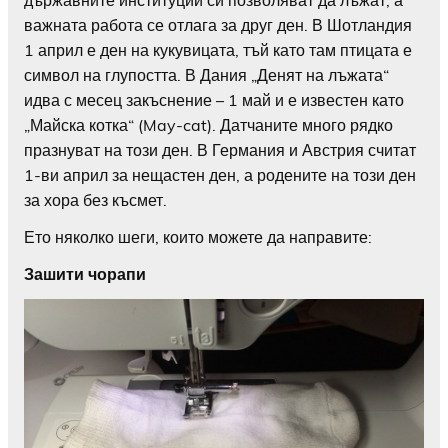
важната работа се отлага за друг ден. В Шотландия
1 април е ден на кукувицата, тъй като там птицата е
символ на глупостта. В Дания „Денят на лъжата“
идва с месец закъснение – 1 май и е известен като
„Майска котка“ (May-cat). Датчаните много рядко
празнуват на този ден. В Германия и Австрия считат
1-ви април за нещастен ден, а родените на този ден
за хора без късмет.
Ето няколко шеги, които можете да направите:
Зашити чорапи