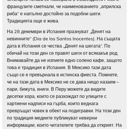
французите сметнали, че наименованието „априлска
риба“ е напълно достойно за подобни шеги.
Традицията още е жива.
На 28 декември в Испания празнуват „Денят на
невинните“ (Dia de los Santos Inocentes). На същата
дата в Испания се чества „Денят на шегата“. По
обичай на този ден се правят шеги от всякакъв род.
Внимавайте да не изпиете едно солено кафе, защото
това е традиция в Испания. В Мексико тази дата
също се е превърнала в истинска фиеста. Помнете,
че на тази дата в Мексико не се дава нищо назаем –
пари, бижута, книги. В Перу можете да видите
десетки хора, които се разхождат по улиците с
хартиени надписи на гърба, които веднага
превръщат човек в обект на подигравки. На този ден
по традиция медиите публикуват неверни
информации, които читателите трябва да открият. На