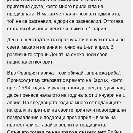
приготвил друга, която много приличала на
предишната. И макар че кралят познал подмяната,
той не се разгневил, а дори се развеселил. Оттогава
станали обичайни шегите и лъжи на 1 април.
Ден на шегата/лъжата празнуват и в други страни по
света, макар и не винаги точно на 1-ви април. В
различните страни Денят на смеха носи своя
национален колорит.
Във Франция наричат този обичай „априлска риба“.
Произходът му свързват с времето на Карл IX, който
през 1564 година издал кралски декрет, предписващ
да се пренесе началото на годината от 1 януари на 1
април. На следващата година много от поданиците
на краля изпратили на своите приятели новогодишни
поздравления и подаръци през април – в знак на
протест или оставайки верни на традицията.
Слънцето тогава се намирало в съзвездието Риби и