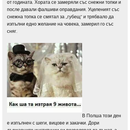
от годината. Хората се замеряли със снежни топки и
после давали фалшиви оправдания. Уцеленият със
снежна топка се смятал за „губещ“ и трябвало да
изпълни едно желание на човека, замерил го със
сняг.
В Полша този ден
е изпълнен с шеги, вицове и закачки. Дори
държавните институции си позволяват да лъжат, а