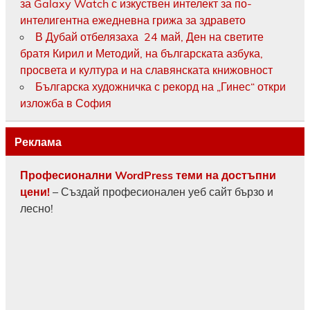
за Galaxy Watch с изкуствен интелект за по-
интелигентна ежедневна грижа за здравето
В Дубай отбелязаха 24 май, Ден на светите
братя Кирил и Методий, на българската азбука,
просвета и култура и на славянската книжовност
Българска художничка с рекорд на „Гинес“ откри
изложба в София
Реклама
Професионални WordPress теми на достъпни
цени!
– Създай професионален уеб сайт бързо и
лесно!