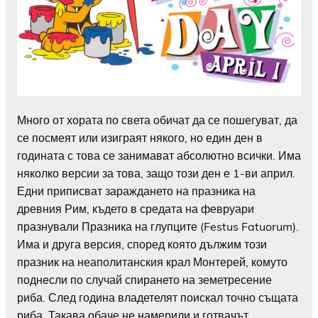
Много от хората по света обичат да се пошегуват, да
се посмеят или изиграят някого, но един ден в
годината с това се занимават абсолютно всички. Има
няколко версии за това, защо този ден е 1-ви април.
Едни приписват зараждането на празника на
древния Рим, където в средата на февруари
празнували Празника на глупците (Festus Fatuorum).
Има и друга версия, според която дължим този
празник на неаполитанския крал Монтерей, комуто
поднесли по случай спирането на земетресение
риба. След година владетелят поискал точно същата
риба. Такава обаче не намерили и готвачът