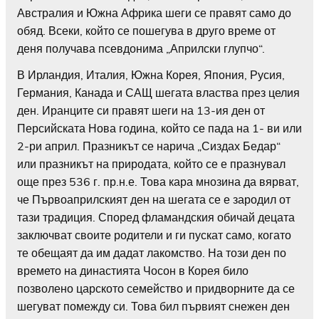
Австралия и Южна Африка шеги се правят само до
обяд. Всеки, който се пошегува в друго време от
деня получава псевдонима „Априлски глупчо“.
В Ирландия, Италия, Южна Корея, Япония, Русия,
Германия, Канада и САЩ шегата властва през целия
ден. Иранците си правят шеги на 13-ия ден от
Персийската Нова година, който се пада на 1- ви или
2-ри април. Празникът се нарича „Сиздах Бедар“
или празникът на природата, който се е празнувал
още през 536 г. пр.н.е. Това кара мнозина да вярват,
че Първоаприлският ден на шегата се е зародил от
тази традиция. Според фламандския обичай децата
заключват своите родители и ги пускат само, когато
те обещаят да им дадат лакомство. На този ден по
времето на династията Чосон в Корея било
позволено царското семейство и придворните да се
шегуват помежду си. Това бил първият снежен ден