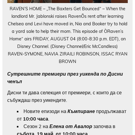
RAVEN’S HOME – „The Baxters Get Bounced“ – When the
landlord Mr. Jablonski raises RavenÕs rent after learning
Chelsea and Levi have moved in, Nia and Booker try to hold
a yard sale to help their mom. This episode of ÒRaven’s
Home“ airs FRIDAY, AUGUST 04 (8:00-8:30 p.m. EDT), on
Disney Channel. (Disney Channel/Eric McCandless)
RAVEN-SYMONE, NAVIA ZIRAILI ROBINSON, ISSAC RYAN
BROWN
Сутрешните премиери през уикенда по Дисни
ченъл
Дисни ти дава селекция от премиери, с които да се
събуждаш през уикендите.
Новите епизоди на
Къмпиране
продължават
от
10:00 часа
.
Сезон 2 на
Елена от Авалор
започва в
събота, 19 май, от 10:00 часа
.