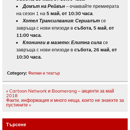
Домът на Рейвън
– очаквайте премиерата
на сезон 1 на
5 май, от 10:30 часа
.
Хотел Трансилвания: Сериалът
се
завръща с нови епизоди в
събота, 5 май, от
11:00 часа.
Клонинги в мазето: Елитна сила
се
завръща с нови епизоди в
събота, 26 май, от
10:30 часа.
Category:
Филми и театър
Навигация
« Cartoon Network и Boomerang – акценти за май
2018
Факти, информация и много неща, които не знаехте за
пустините »
Търсене