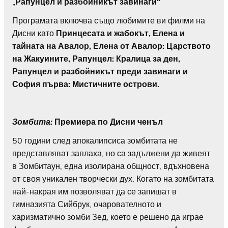
„
Рапунцел и разбойникът завинаги“
Програмата включва също любимите ви филми на
Дисни като
Принцесата и жабокът, Елена и
тайната на Авалор, Елена от Авалор: Царството
на Жакуините, Рапунцел: Кралица за ден,
Рапунцел и разбойникът преди завинаги и
София първа: Мистичните острови.
Зомбита:
Премиера по Дисни ченъл
50 години след апокалипсиса зомбитата не
представляват заплаха, но са задължени да живеят
в Зомбитаун, една изолирана общност, вдъхновена
от своя уникален творчески дух. Когато на зомбитата
най-накрая им позволяват да се запишат в
гимназията Сийбрук, очарователното и
харизматично зомби Зед, което е решено да играе