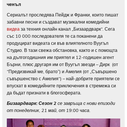
ченъл
Сериалът проследява Пейдж и Франки, които пишат
забавни песни и създават музикални комедийни
видеа
за техния онлайн канал „Бизаардварк“. Сега
със 10 000 последователя те са поканени да
продуцират видеата си във влиятелното Вуугъл
Студио. В тази свежа обстановка, както и с помощта
на дългогодишния им приятел и 12-годишен агент
Бърни, плюс другаря им от Вуугъл звезди – Дирк (от
“Предизвикай ме, брато”) и Амелия (от „Съвършено
съвършенство с Амелия“) – най-добрите приятели се
впускат в комедийните приключения в стремежа си
да бъдат признати в блогосферата.
Бизаардварк: Сезон 2
се завръща с нови епизоди
от понеделник, 21 май, от 19:00 часа.