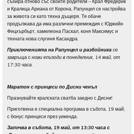
събира отново със своите родители – Крал Фредерик
и Кралица Ариана от Корона, Рапунцел се настройва
за живота си като тяхна дъщеря. Тя обаче
продължава да има различни премеждия с Юджийн
Фицхърбърт, хамелеона Паскал, коня Максимус и
тяхната нова слугиня Касандра.
Приключенията на Рапунцел и разбойника
се
завръща с нови епизоди в понеделник, 14 май, от
17:30 часа.
Маратон с принцеси по Дисни ченъл
Празнувайте кралската сватба заедно с Дисни!
Приготвена е специална програма в събота, 19 май,
с бонус принцеси през уикенда.
Започва в събота, 19 май, от 13:30 часа с