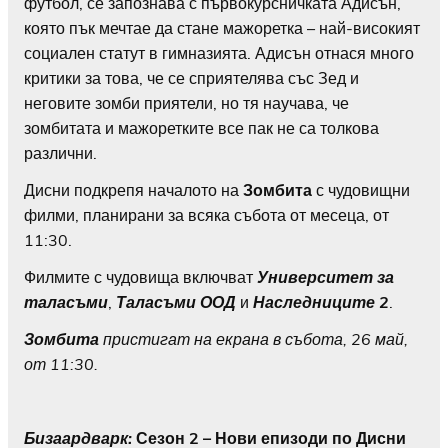
футбол, се запознава с първокурсничката Адисън,
която пък мечтае да стане мажоретка – най-високият
социален статут в гимназията. Адисън отнася много
критики за това, че се сприятелява със Зед и
неговите зомби приятели, но тя научава, че
зомбитата и мажоретките все пак не са толкова
различни.
Дисни подкрепя началото на
Зомбита
с чудовищни
филми, планирани за всяка събота от месеца, от
11:30.
Филмите с чудовища включват
Университет за
таласъми
,
Таласъми ООД
и
Наследниците 2
.
Зомбита
пристигат на екрана в събота, 26 май,
от 11:30.
Бизаардварк:
Сезон 2 – Нови епизоди по Дисни