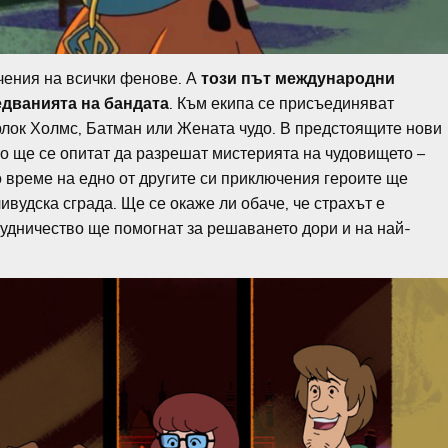
чения на всички фенове. А
този път международни
едванията на бандата
. Към екипа се присъединяват
рлок Холмс, Батман или Жената чудо. В предстоящите нови
то ще се опитат да разрешат мистерията на чудовището –
о време на едно от другите си приключения героите ще
ивудска сграда. Ще се окаже ли обаче, че страхът е
рудничество ще помогнат за решаването дори и на най-