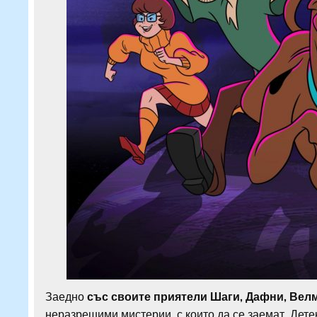
Заедно
със своите приятели Шаги, Дафни, Вел
неразрешими мистерии, с които да се заемат. Дете