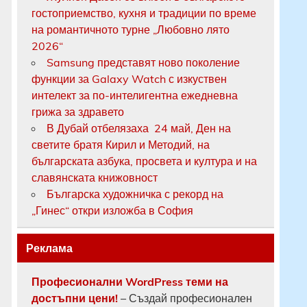
гостоприемство, кухня и традиции по време
на романтичното турне „Любовно лято
2026“
Samsung представят ново поколение
функции за Galaxy Watch с изкуствен
интелект за по-интелигентна ежедневна
грижа за здравето
В Дубай отбелязаха 24 май, Ден на
светите братя Кирил и Методий, на
българската азбука, просвета и култура и на
славянската книжовност
Българска художничка с рекорд на
„Гинес“ откри изложба в София
Реклама
Професионални WordPress теми на
достъпни цени!
– Създай професионален