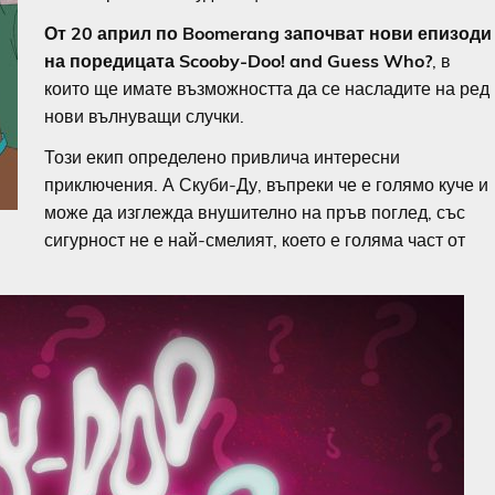
От 20 април по Boomerang започват нови епизоди
на поредицата Scooby-Doo! and Guess Who?
, в
които ще имате възможността да се насладите на ред
нови вълнуващи случки.
Този екип определено привлича интересни
приключения. А Скуби-Ду, въпреки че е голямо куче и
може да изглежда внушително на пръв поглед, със
сигурност не е най-смелият, което е голяма част от