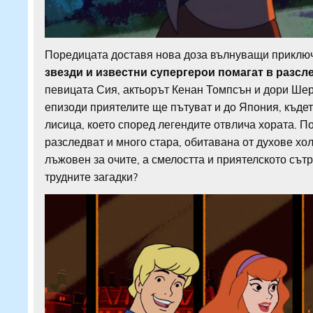
Поредицата доставя нова доза вълнуващи приклю
звезди и известни супергерои помагат в разсл
певицата Сия, актьорът Кенан Томпсън и дори Ше
епизоди приятелите ще пътуват и до Япония, къде
лисица, което според легендите отвлича хората. П
разследват и много стара, обитавана от духове хол
лъжовен за очите, а смелостта и приятелското сът
трудните загадки?