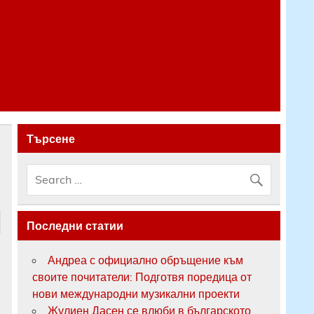
Търсене
Последни статии
Андреа с официално обръщение към
своите почитатели: Подготвя поредица от
нови международни музикални проекти
Жулиен Дасен се влюби в българското