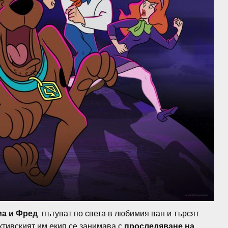
ма и Фред
пътуват по света в любимия ван и търсят
ктивският им екип се занимава с
проследяване на