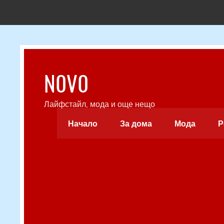
Skip
to
content
N0V0
Лайфстайл, мода и още нещо
Начало
За дома
Мода
Р