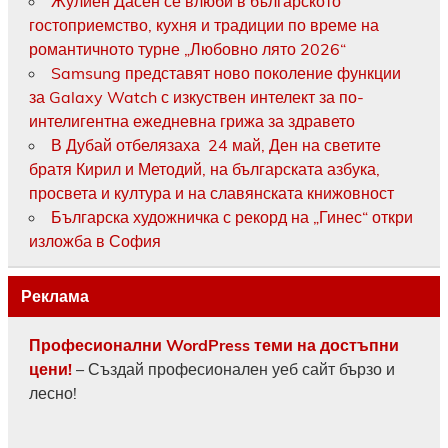
Жулиен Дасен се влюби в българското
гостоприемство, кухня и традиции по време на
романтичното турне „Любовно лято 2026“
Samsung представят ново поколение функции
за Galaxy Watch с изкуствен интелект за по-
интелигентна ежедневна грижа за здравето
В Дубай отбелязаха 24 май, Ден на светите
братя Кирил и Методий, на българската азбука,
просвета и култура и на славянската книжовност
Българска художничка с рекорд на „Гинес“ откри
изложба в София
Реклама
Професионални WordPress теми на достъпни
цени!
– Създай професионален уеб сайт бързо и
лесно!