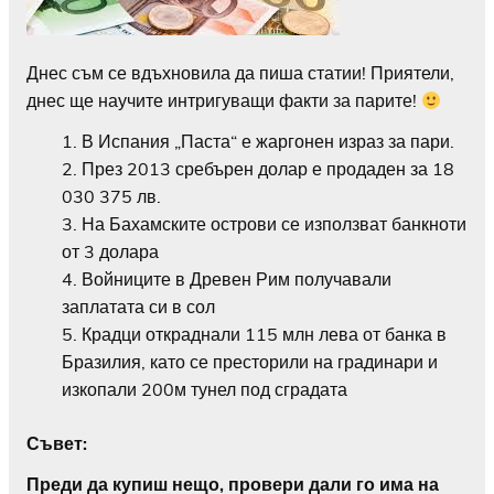
Днес съм се вдъхновила да пиша статии! Приятели,
днес ще научите интригуващи факти за парите!
В Испания „Паста“ е жаргонен израз за пари.
През 2013 сребърен долар е продаден за 18
030 375 лв.
На Бахамските острови се използват банкноти
от 3 долара
Войниците в Древен Рим получавали
заплатата си в сол
Крадци откраднали 115 млн лева от банка в
Бразилия, като се престорили на градинари и
изкопали 200м тунел под сградата
Съвет:
Преди да купиш нещо, провери дали го има на